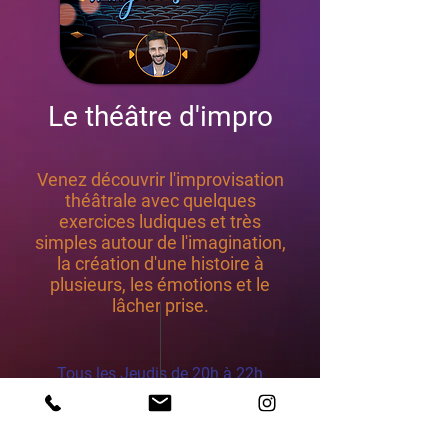
Le théâtre d'impro
Venez découvrir l'improvisation
théâtrale avec quelques
exercices ludiques et très
simples autour de l'imagination,
la création d'une histoire à
plusieurs, les émotions et le
lâcher prise.
Tous les Jeudis de 20h à 22h
Cours pour Adultes
ouvert à tous, sans prérequis en