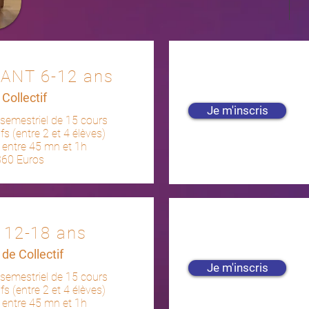
ANT 6-12 ans
Collectif
Je m'inscris
 semestriel de 15 cours
ifs (entre 2 et 4 élèves)
: entre 45 mn et 1h
 360 Euros
 12-18 ans
de Collectif
Je m'inscris
 semestriel de 15 cours
ifs (entre 2 et 4 élèves)
: entre 45 mn et 1h