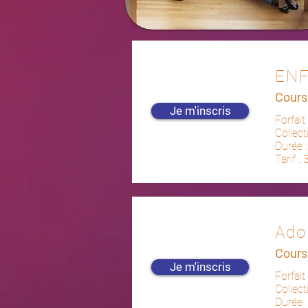
ENF
Cours 
Je m'inscris
Forfait
Collect
Durée 
Tarif :
Ado
Cours 
Je m'inscris
Forfait
Collect
Durée 