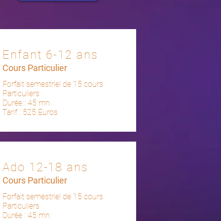
Enfant 6-12 ans
Cours Particulier
Forfait semestriel de 15 cours
Particuliers
Durée : 45 mn
Tarif : 525 Euros
Ado 12-18 ans
Cours Particulier
Forfait semestriel de 15 cours
Particuliers
Durée : 45 mn