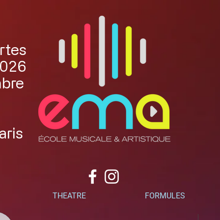
rtes
2026
mbre
aris
THEATRE
FORMULES