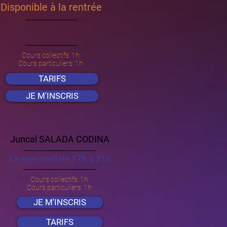
Disponible à la rentrée
Cours collectifs: 1h
Cours particuliers: 1h
TARIFS
JE M'INSCRIS
Juncal SALADA CODINA
Le mercredi de 17h à 21h
Cours collectifs: 1h
Cours particuliers: 1h
JE M'INSCRIS
TARIFS