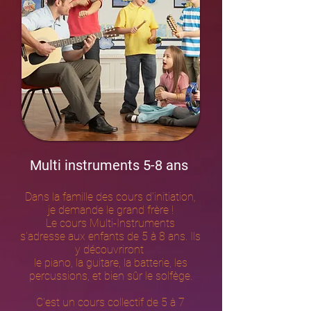
Multi instruments
5-8 ans
Dans la famille des cours d'initiation,
je demande le grand frère !
Le cours Multi-Instruments
s'adresse aux enfants de 5 à 8 ans. Ils
y découvriront
le piano, la guitare, la batterie, les
percussions, et bien sûr le solfège.
C'est un cours collectif de 5 à 7