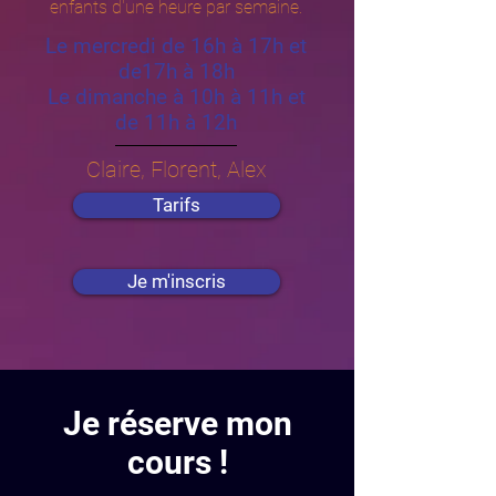
enfants d'une heure par semaine.
Le mercredi de 16h à 17h et
de17h à 18h
Le dimanche à 10h à 11h et
de 11h à 12h
Claire, Florent, Alex
Tarifs
Je m'inscris
Je réserve mon
cours !