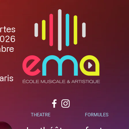
rtes
2026
mbre
aris
THEATRE
FORMULES