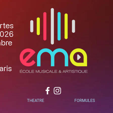
rtes
2026
mbre
aris
THEATRE
FORMULES