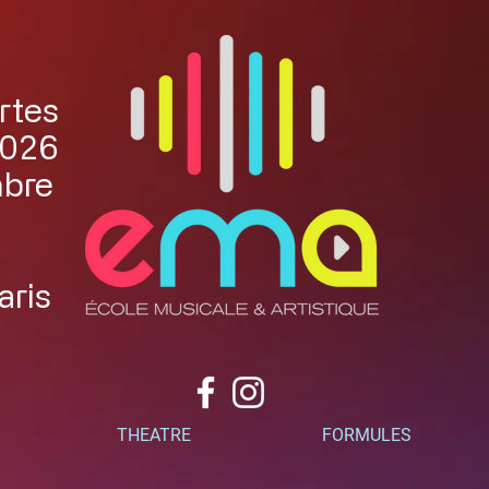
rtes
2026
mbre
aris
THEATRE
FORMULES