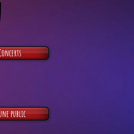
n
Concerts
une public