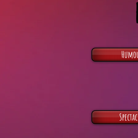
Humo
Spectac