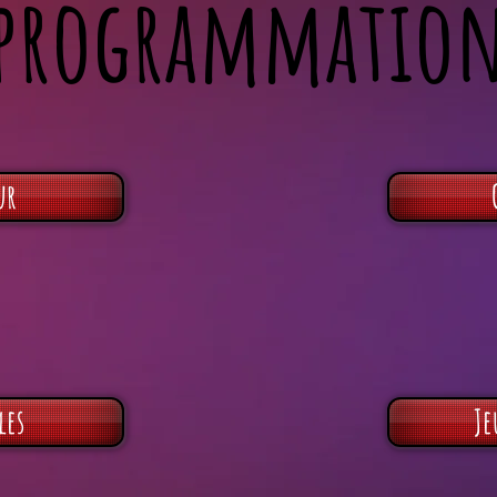
programmatio
ur
les
Je