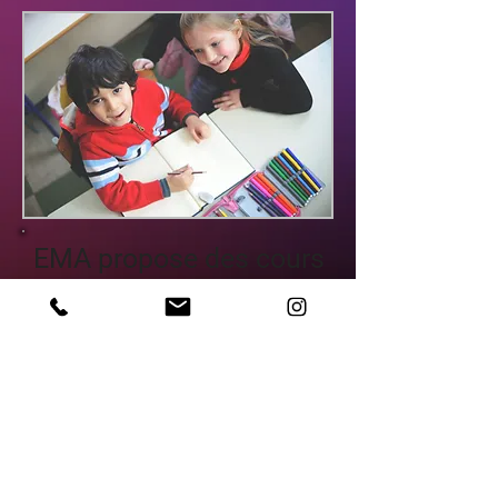
EMA propose des cours
de théâtre et d’éveil
musical aux élèves de
l’Ecole Sinaï, maternel et
primaire, dans le cadre
d’un partenariat scolaire
et périscolaire.