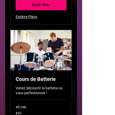
Book Now
Explore Plans
Cours de Batterie
Venez découvrir la batterie ou
vous perfectionner !
45 min
41
€41
euros