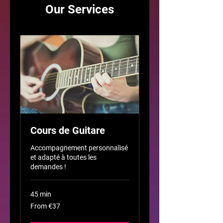
Our Services
Cours de Guitare
Accompagnement personnalisé
et adapté à toutes les
demandes !
45 min
From
From €37
37
euros